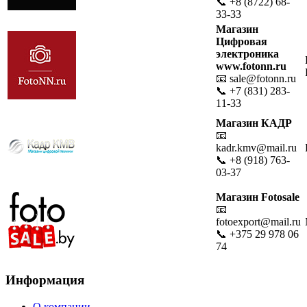
📞 +8 (8722) 68-
33-33
Магазин
Цифровая
электроника
www.fotonn.ru
📧 sale@fotonn.ru
📞 +7 (831) 283-
11-33
Магазин КАДР
📧
kadr.kmv@mail.ru
📞 +8 (918) 763-
03-37
Магазин Fotosale
📧
fotoexport@mail.ru
📞 +375 29 978 06
74
Информация
О компании